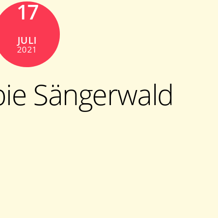
17
JULI
2021
pie Sängerwald