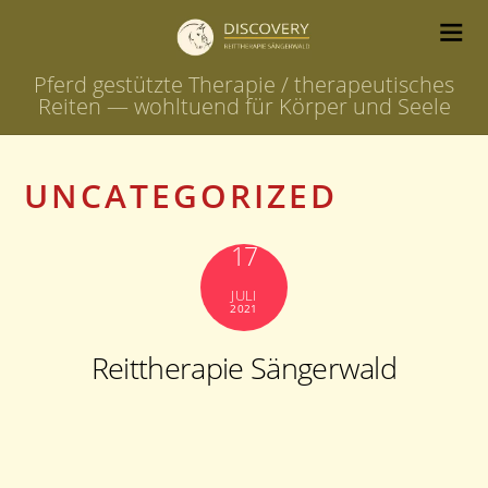
Pferd gestützte Therapie / therapeutisches
Reiten — wohltuend für Körper und Seele
UNCATEGORIZED
17
JULI
2021
Reittherapie Sängerwald