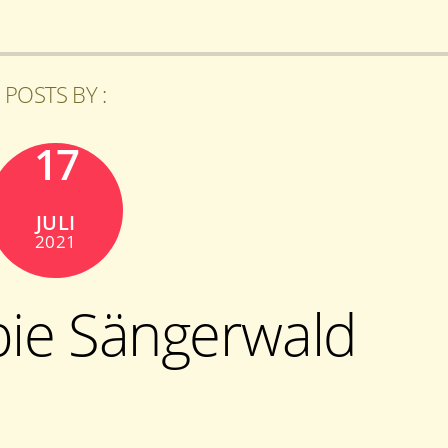
POSTS BY :
17
JULI
2021
pie Sängerwald