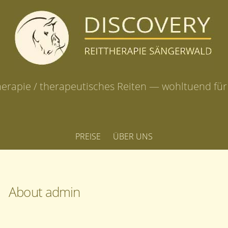
herapie / therapeutisches Reiten — wohltuend fü
PREISE
ÜBER UNS
About
admin